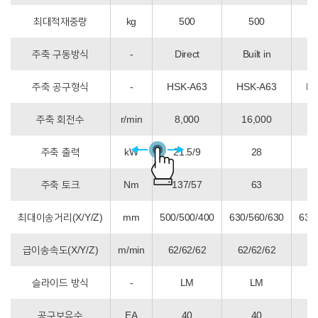
최대적재중량
kg
500
500
주축 구동방식
-
Direct
Built in
B
주축 공구형식
-
HSK-A63
HSK-A63
HS
주축 회전수
r/min
8,000
16,000
1
주축 출력
kW
21.5/9
28
주축 토크
Nm
137/57
63
최대이송거리(X/Y/Z)
mm
500/500/400
630/560/630
630
급이송속도(X/Y/Z)
m/min
62/62/62
62/62/62
60
슬라이드 방식
-
LM
LM
공구보유수
EA
40
40