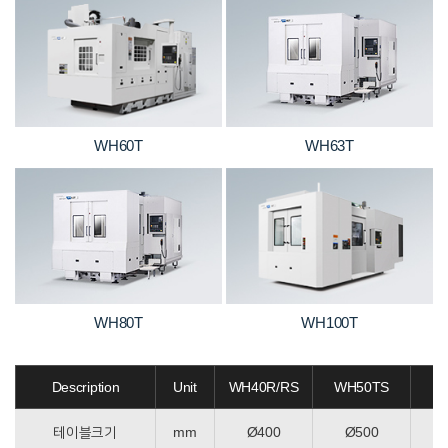
WH60T
WH63T
WH80T
WH100T
Description
Unit
WH40R/RS
WH50TS
W
테이블크기
mm
Ø400
Ø500