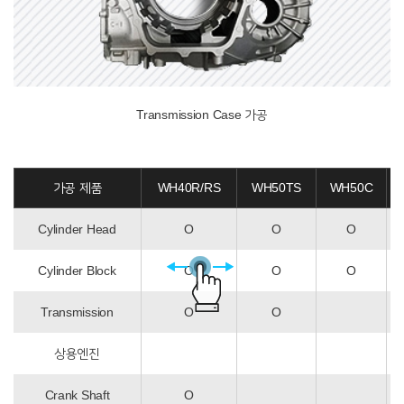
Transmission Case 가공
가공 제품
WH40R/RS
WH50TS
WH50C
Cylinder Head
O
O
O
Cylinder Block
O
O
O
Transmission
O
O
상용엔진
Crank Shaft
O