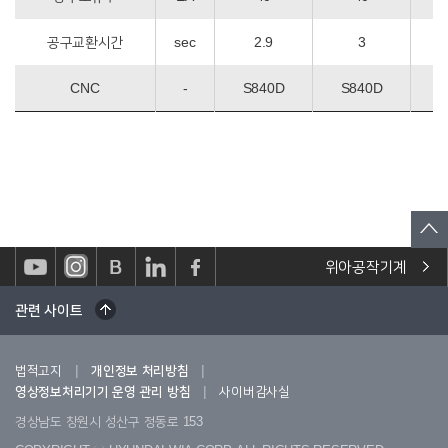
공구교환시간
sec
2.9
3
CNC
-
S840D
S840D
S
위아공작기계
관련 사이트
|
|
법적고지
개인정보 처리방침
|
영상정보처리기기 운영 관리 방침
사이버감사실
경상남도 창원시 성산구 정동로 153