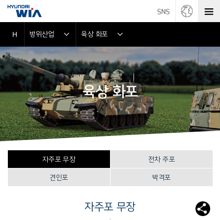
방위산업
육상 화포
H
육상 화포
자주포 무장
전차 주포
견인포
박격포
자주포 무장