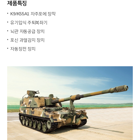
제품특징
K9/K55A1 자주포에 장착
유기압식 주퇴복좌기
뇌관 자동공급 장치
포신 과열감지 장치
자동장전 장치