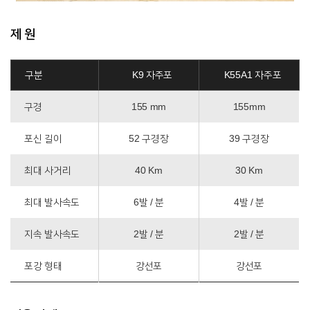
제 원
구분
K9 자주포
K55A1 자주포
구경
155 mm
155mm
포신 길이
52 구경장
39 구경장
최대 사거리
40 Km
30 Km
최대 발사속도
6발 / 분
4발 / 분
지속 발사속도
2발 / 분
2발 / 분
포강 형태
강선포
강선포