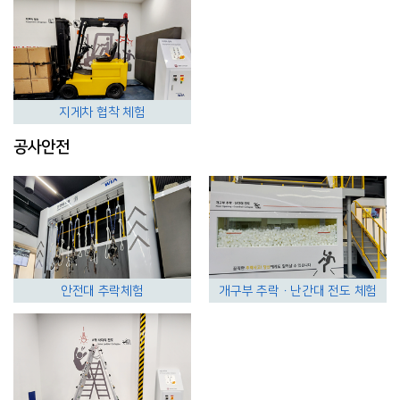
지게차 협착 체험
공사안전
안전대 추락체험
개구부 추락ㆍ난간대 전도 체험