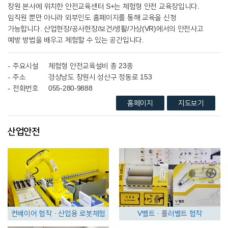
창원 본사에 위치한 안전교육센터 S+는 체험형 안전 교육장입니다.
임직원 뿐만 아니라 외부인도 홈페이지를 통해 교육을 신청
가능합니다. 산업현장/공사현장/보건/생활/가상(VR)에서의 안전사고
예방 방법을 배우고 체험할 수 있는 공간입니다.
주요시설
체험형 안전교육설비 총 23종
주소
경상남도 창원시 성산구 정동로 153
전화번호
055-280-9888
홈페이지
지도보기
산업안전
컨베이어 협착ㆍ산업용 로봇체험
V벨트ㆍ롤러벨트 협착