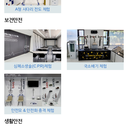
A형 사다리 전도 체험
보건안전
심폐소생술(C.P.R)체험
국소배기 체험
안전모 & 안전화 충격 체험
생활안전