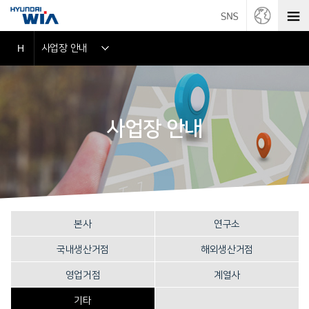
사업장 안내
H
사업장 안내
본사
연구소
국내생산거점
해외생산거점
영업거점
계열사
기타