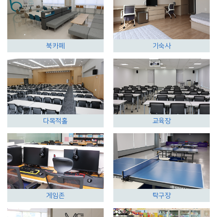
북카페
기숙사
다목적홀
교육장
게임존
탁구장