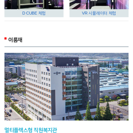
D CUBE 체험
VR 시뮬레이터 체험
이룸재
멀티플렉스형 직원복지관