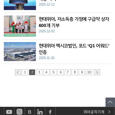
2025-12-12
현대위아, 저소득층 가정에 구급약 상자
600개 기부
2025-12-02
현대위아 멕시코법인, 포드 ‘Q1 어워드’
인증
2025-11-26
1
2
3
4
5
6
7
8
9
10
위아공작기계