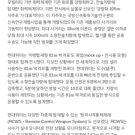
모빌리티 기반 화력체계란 기존 화포를 경량화하고, 전술차량에
탑재한 화력체계이다. 이번 전시에서 실물로 선보인 ‘경량화 105㎜
자주포’가 대표적이다. 이 자주포는 국방신속획득기술연구원의
신속연구개발사업을 통해 개발되었으며 기존 제품보다 사거리와
기동력이 향상됐다. 최대 사거리는 18㎞에 이른다. 중량은 절반 이하로
낮춰 최대 시속 100㎞의 소형전술차량에 탑재했고, 헬기를 통한 공중
수송도 가능해 작전 범위를 크게 확장했다.
현대위아는 ‘차량탑재형 81㎜ 박격포’도 목업(mock up‧전시용 모형)
형태로 함께 전시했다. 지상전 상황에서 전 세계적으로 가장 널리
사용하는 81㎜ 박격포를 개량한 화포다. 현대위아는 도수(徒手)
운반으로 운용했던 기존 81㎜ 박격포를 더욱 빠르게 전장에 투입할 수
있도록 소형전술차량에 탑재했다. 운용 인원은 5명에서 3명으로
감축했고, 5분에 달하던 방열 시간은 10초로 대폭 줄였다. 차량의
사용이 제한되는 상황에서는 기존 81㎜ 박격포와 동일한 방식으로
운용할 수 있도록 설계했다.
현대위아는 다양한 차종에 탑재할 수 있는 ‘원격사격통제체계
(RCWS‧Remote Control Weapon System)’도 선보였다. RCWS는
사수가 실내 모니터로 전장 상황을 모니터링하고, 원격으로 사격할 수
있는 무기체계이다. 현대위아는 이 무기체계에 7.62㎜ 및 12.7㎜