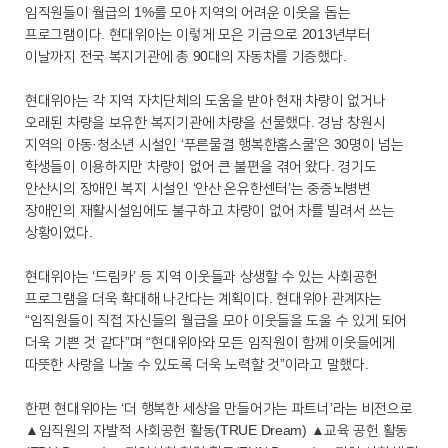
임직원들이 월급의 1%를 모아 지역의 어려운 이웃을 돕는
프로그램이다. 현대위아는 이렇게 모은 기금으로 2013년부터
이날까지 전국 복지기관에 총 90대의 자동차를 기증했다.
현대위아는 각 지역 자치단체의 도움을 받아 현재 차량이 없거나
오래된 차량을 보유한 복지기관에 차량을 선물했다. 경남 창원시
지역의 아동·청소년 시설인 ‘푸른물결 행복한홈스쿨’은 30명이 넘는
학생들이 이용하지만 차량이 없어 큰 불편을 겪어 왔다. 경기도
안산시의 장애인 복지 시설인 ‘안산 온유한센터’는 중증뇌병변
장애인의 재활시설임에도 불구하고 차량이 없어 차를 빌려서 쓰는
상황이었다.
현대위아는 ‘드림카’ 등 지역 이웃들과 상생할 수 있는 사회공헌
프로그램을 더욱 확대해 나간다는 계획이다. 현대위아 관계자는
“임직원들이 직접 자신들의 월급을 모아 이웃들을 도울 수 있게 되어
더욱 기쁜 것 같다”며 “현대위아와 모든 임직원이 함께 이웃들에게
따뜻한 사랑을 나눌 수 있도록 더욱 노력할 것”이라고 말했다.
한편 현대위아는 ‘더 행복한 세상을 만들어가는 파트너’라는 비전으로
▲임직원의 자발적 사회공헌 활동(TRUE Dream) ▲교육 공헌 활동