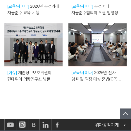
[교육/세미나]
2026년 공정거래
[교육/세미나]
공정거래
자율준수 교육 시행
자율준수협의회 위원 임명장
수여식 개최
[이슈]
개인정보보호위원회,
[교육/세미나]
2026년 전사
현대위아 의왕연구소 방문
임원 및 팀장 대상 준법(CP)
교육 시행
위아공작기계