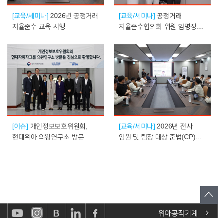
[교육/세미나]
2026년 공정거래
[교육/세미나]
공정거래
자율준수 교육 시행
자율준수협의회 위원 임명장
수여식 개최
[이슈]
개인정보보호위원회,
[교육/세미나]
2026년 전사
현대위아 의왕연구소 방문
임원 및 팀장 대상 준법(CP)
교육 시행
위아공작기계