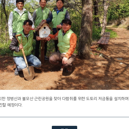
위치한 정병산과 불모산 근린공원을 찾아 다람쥐를 위한 도토리 저금통을 설치하며
진할 예정이다.