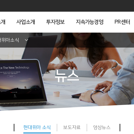
소개
사업소개
투자정보
지속가능경영
PR센터
대위아소식
뉴스
현대위아 소식
보도자료
영상뉴스