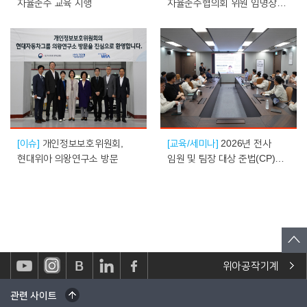
자율준수 교육 시행
자율준수협의회 위원 임명장
수여식 개최
[이슈]
개인정보보호위원회,
[교육/세미나]
2026년 전사
현대위아 의왕연구소 방문
임원 및 팀장 대상 준법(CP)
교육 시행
위아공작기계
관련 사이트