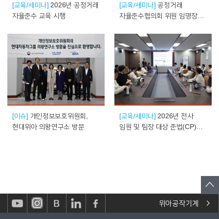
[교육/세미나]
2026년 공정거래
[교육/세미나]
공정거래
자율준수 교육 시행
자율준수협의회 위원 임명장
수여식 개최
[이슈]
개인정보보호위원회,
[교육/세미나]
2026년 전사
현대위아 의왕연구소 방문
임원 및 팀장 대상 준법(CP)
교육 시행
위아공작기계