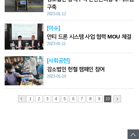
구축
2023-01-12
[이슈]
안티 드론 시스템 사업 협력 MOU 체결
2023-01-11
[사회공헌]
강소법인 헌혈 캠페인 참여
2023-01-10
1
2
3
4
5
6
7
8
9
10