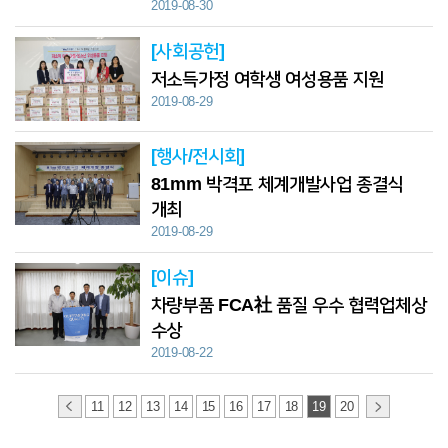
2019-08-30
[사회공헌]
저소득가정 여학생 여성용품 지원
2019-08-29
[행사/전시회]
81mm 박격포 체계개발사업 종결식
개최
2019-08-29
[이슈]
차량부품 FCA社 품질 우수 협력업체상
수상
2019-08-22
11
12
13
14
15
16
17
18
19
20