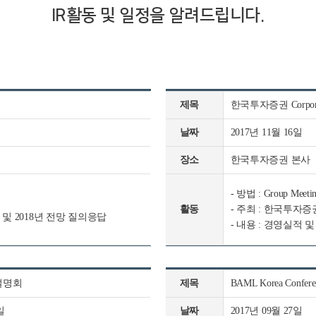
IR활동 및 일정을 알려드립니다.
제목
한국투자증권 Corpora
날짜
2017년 11월 16일
장소
한국투자증권 본사
- 방법 : Group Meeti
활동
- 주최 : 한국투자증
명 및 2018년 전망 질의응답
- 내용 : 경영실적
문설명회
제목
BAML Korea Confer
일
날짜
2017년 09월 27일