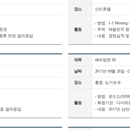
장소
신라호텔
- 방법 : 1-1 Meeting /
자증권
활동
- 주최 : 메릴린치 
및 향후 전망 질의응답
- 내용 : 경영실적
제목
해외방문 IR
날짜
2017년 08월 28일 ~
장소
홍콩, 싱가포르
- 방법 : 로드쇼(NDR
활동
- 후원기관 : 다이
 등 질의응답
- 내용 : 2017년