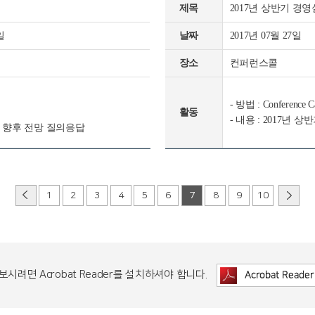
제목
2017년 상반기 경
일
날짜
2017년 07월 27일
장소
컨퍼런스콜
- 방법 : Conference C
활동
- 내용 : 2017년
 및 향후 전망 질의응답
1
2
3
4
5
6
7
8
9
10
보시려면 Acrobat Reader를 설치하셔야 합니다.