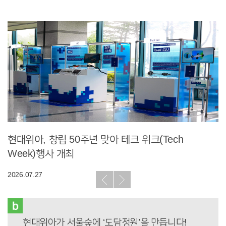
현대위아, 창립 50주년 맞아 테크 위크(Tech
2
Week)행사 개최
20
2026.07.27
 나서
현대위아가 서울숲에 ‘도담정원’을 만듭니다!
협력사