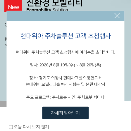
친환경 모빌리티
New
Ecomobility
Solution
이전에는 낄 수 없었던 쾌적한 이동 경험
현대위아 주차솔루션 고객 초청행사
현대위아는 모빌리티 패러다임의 대전환에 발맞춰
고객의 새로운
라이프스타일과 사용 방식에
최적화한 솔루션을 제공합니다.
현대위아 주차솔루션 고객 초청행사에 여러분을 초대합니다.
자세히 보기
일시: 2026년 8월 19일(수) ~ 8월 20일(목)
장소: 경기도 의왕시 현대차그룹 의왕연구소
현대위아 모빌리티솔루션 시험동 및 본관 대강당
주요 프로그램: 주차로봇 시연, 주차로봇 세미나
자세히 알아보기
현대위아의 새로운 소식을 확인하세요.
최고의 경험을 제공하기 위한 현대위아의 혁신은 오늘도
오늘 다시 보지 않기
진행중입니다.